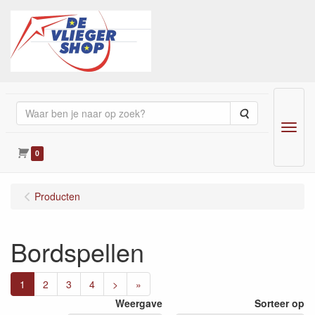
Zoeken
Menu
0
Producten
Bordspellen
1
2
3
4
>
»
Weergave
Sorteer op