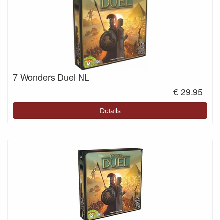
7 Wonders Duel NL
€ 29.95
Details