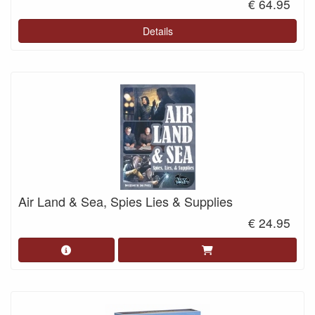
€ 64.95
Details
Air Land & Sea, Spies Lies & Supplies
€ 24.95