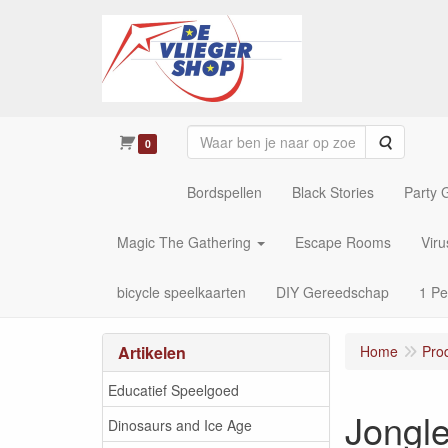
Zoeken
0
Bordspellen
Black Stories
Party
Magic The Gathering
Escape Rooms
Vir
bicycle speelkaarten
DIY Gereedschap
1 Pe
Artikelen
Home
Pro
Educatief Speelgoed
Jongl
Dinosaurs and Ice Age