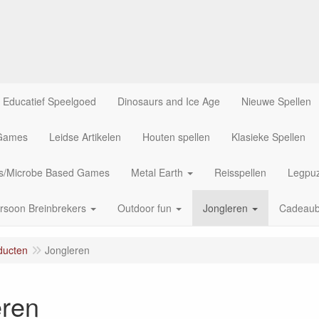
Educatief Speelgoed
Dinosaurs and Ice Age
Nieuwe Spellen
 Games
Leidse Artikelen
Houten spellen
Klasieke Spellen
us/Microbe Based Games
Metal Earth
Reisspellen
Legpuz
rsoon Breinbrekers
Outdoor fun
Jongleren
Cadeau
ducten
Jongleren
eren