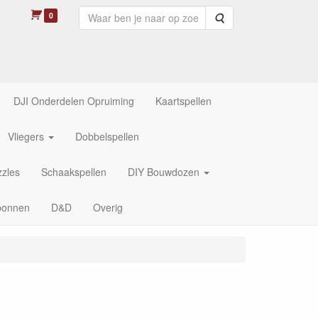
0
Zoeken
DJI Onderdelen Opruiming
Kaartspellen
Vliegers
Dobbelspellen
zles
Schaakspellen
DIY Bouwdozen
bonnen
D&D
Overig