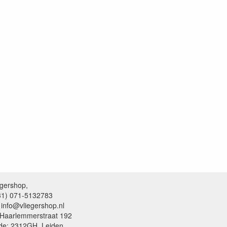
egershop,
+31) 071-5132783
 info@vliegershop.nl
 Haarlemmerstraat 192
de: 2312GH, Leiden