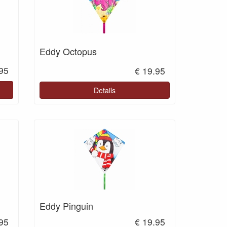
Eddy Octopus
.95
€ 19.95
Details
Eddy Pinguin
.95
€ 19.95