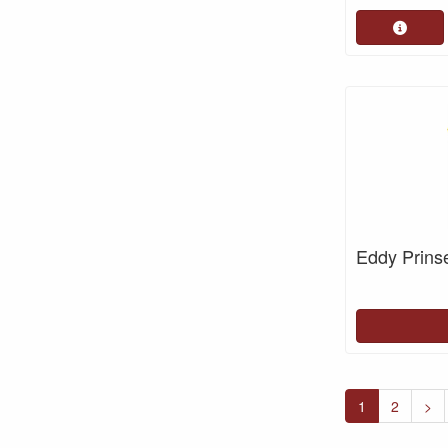
Eddy Prins
1
2
>