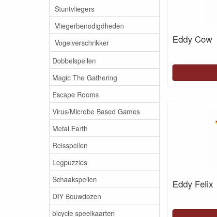
Stuntvliegers
Vliegerbenodigdheden
Eddy Cow
Vogelverschrikker
Dobbelspellen
Magic The Gathering
Escape Rooms
Virus/Microbe Based Games
Metal Earth
Reisspellen
Legpuzzles
Schaakspellen
Eddy Felix
DIY Bouwdozen
bicycle speelkaarten