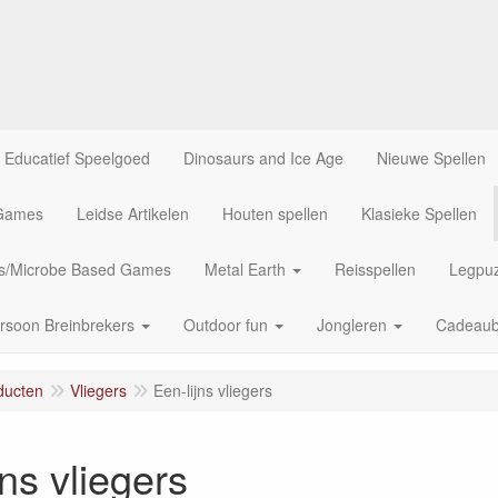
Educatief Speelgoed
Dinosaurs and Ice Age
Nieuwe Spellen
 Games
Leidse Artikelen
Houten spellen
Klasieke Spellen
us/Microbe Based Games
Metal Earth
Reisspellen
Legpuz
rsoon Breinbrekers
Outdoor fun
Jongleren
Cadeau
ducten
Vliegers
Een-lijns vliegers
jns vliegers