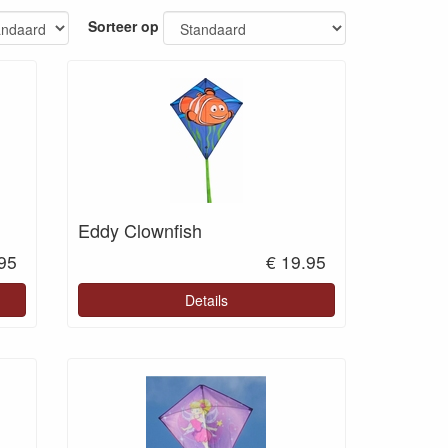
Sorteer op
Eddy Clownfish
.95
€ 19.95
Details