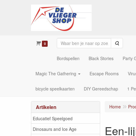
Zoeken
0
Bordspellen
Black Stories
Party
Magic The Gathering
Escape Rooms
Vir
bicycle speelkaarten
DIY Gereedschap
1 Pe
Artikelen
Home
Pro
Educatief Speelgoed
Een-li
Dinosaurs and Ice Age