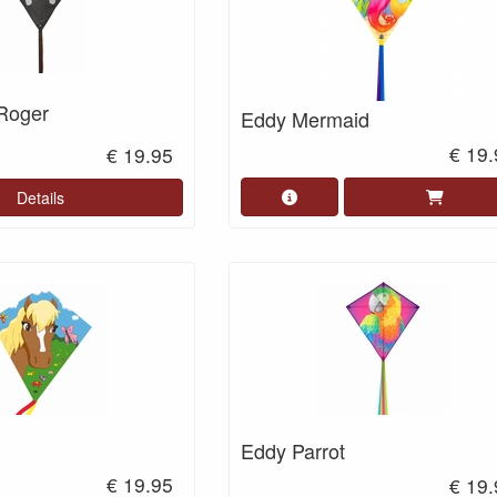
 Roger
Eddy Mermaid
€ 19
€ 19.95
Details
d
Eddy Parrot
€ 19.95
€ 19