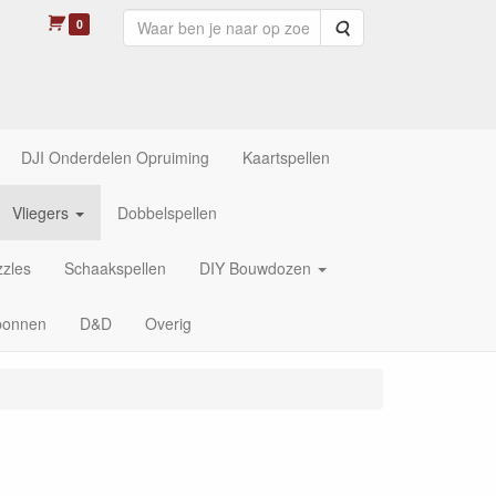
0
Zoeken
DJI Onderdelen Opruiming
Kaartspellen
Vliegers
Dobbelspellen
zles
Schaakspellen
DIY Bouwdozen
bonnen
D&D
Overig