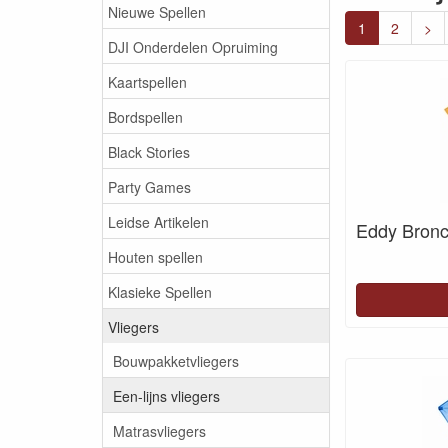
Nieuwe Spellen
1
2
>
DJI Onderdelen Opruiming
Kaartspellen
Bordspellen
Black Stories
Party Games
Leidse Artikelen
Eddy Bron
Houten spellen
Klasieke Spellen
Vliegers
Bouwpakketvliegers
Een-lijns vliegers
Matrasvliegers