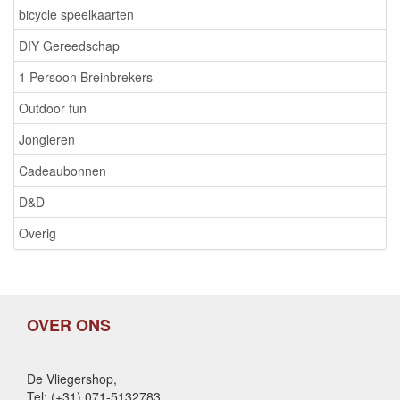
bicycle speelkaarten
DIY Gereedschap
1 Persoon Breinbrekers
Outdoor fun
Jongleren
Cadeaubonnen
D&D
Overig
OVER ONS
De Vliegershop,
Tel: (+31) 071-5132783